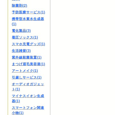
除菌剤(2)
予防医療サービス(1)
携帯型水素水生成器
(1)
電化製品(3)
着圧ソックス(1)
スマホ充電グッズ(1)
生活雑貨(3)
紫外線殺菌装置(1)
まつげ眉毛美容液(1)
アートメイク(1)
引越しサービス(1)
オーディオガジェッ
ト(1)
マイナスイオン生成
器(1)
スマートフォン関連
小物(1)