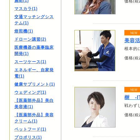
施術(1)
価格
(税
マスカラ(1)
交通マッチングシス
テム(1)
焙煎機(1)
ドローン講習(2)
美容活
医療機器の薬事臨床
根本的
開発(1)
価格
(税
スーツケース(1)
エネルギー、自家発
電(1)
健康サプリメント(1)
ウェディング(1)
樹 -I
【医薬部外品】美白
戦わず
美容液(1)
【医薬部外品】美容
価格
(税
クリーム(1)
ペットフード(1)
プロポリス(1)