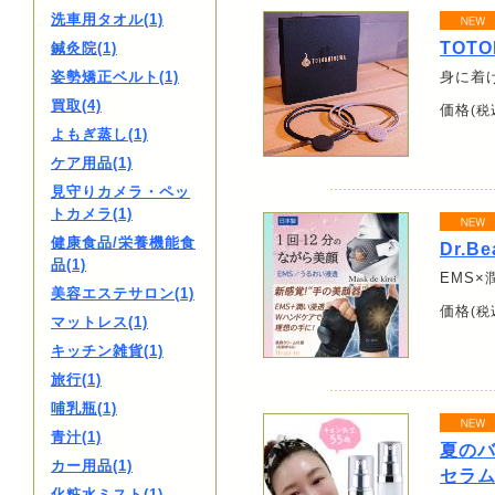
洗車用タオル(1)
TOTO
鍼灸院(1)
姿勢矯正ベルト(1)
身に着
買取(4)
価格
(税
よもぎ蒸し(1)
ケア用品(1)
見守りカメラ・ペッ
トカメラ(1)
健康食品/栄養機能食
Dr.Be
品(1)
EMS
美容エステサロン(1)
価格
(税
マットレス(1)
キッチン雑貨(1)
旅行(1)
哺乳瓶(1)
青汁(1)
夏のバ
カー用品(1)
セラム
化粧水ミスト(1)