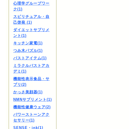
心理学グループワー
ク(1)
スピリチュアル・自
己啓発 (1)
ダイエットサプリメ
ント(1)
キッチン家電(1)
つみ木パズル(1)
バストアイテム(1)
ミラクルバストアカ
デミ(1)
機能性表示食品・サ
プリ(2)
かっさ美顔器(1)
NMNサプリメント(1)
機能性健康ウェア(2)
パワーストーンアク
セサリー(1)
SENSE・ink(1)