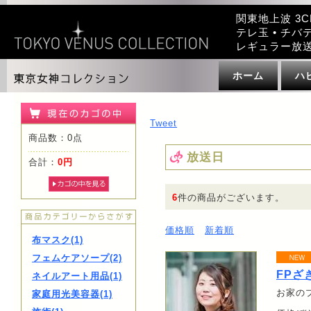
関東地上波 3C
テレ玉 • チバテ
レギュラー放
ホーム
ハ
Tweet
商品数：0点
放送日
合計：
0円
6
件の商品がございます。
価格順
新着順
布マスク(1)
フェムケアソープ(2)
FPざ
ネイルアート用品(1)
お家の
家庭用光美容器(1)