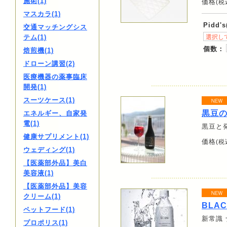
施術(1)
価格
(税
マスカラ(1)
Pidd'
交通マッチングシス
テム(1)
個数：
焙煎機(1)
ドローン講習(2)
医療機器の薬事臨床
開発(1)
スーツケース(1)
黒豆
エネルギー、自家発
電(1)
黒豆と
健康サプリメント(1)
価格
(税
ウェディング(1)
【医薬部外品】美白
美容液(1)
【医薬部外品】美容
クリーム(1)
BLAC
ペットフード(1)
新常識
プロポリス(1)