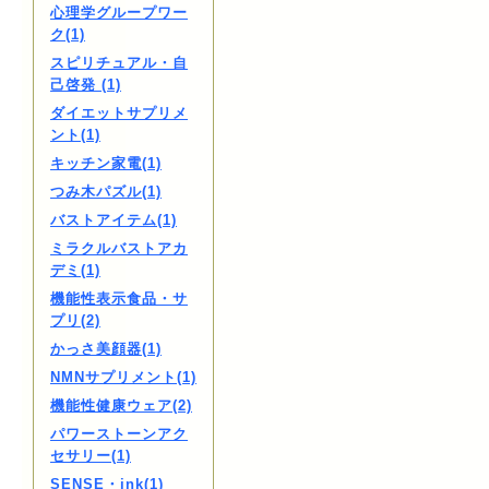
心理学グループワー
ク(1)
スピリチュアル・自
己啓発 (1)
ダイエットサプリメ
ント(1)
キッチン家電(1)
つみ木パズル(1)
バストアイテム(1)
ミラクルバストアカ
デミ(1)
機能性表示食品・サ
プリ(2)
かっさ美顔器(1)
NMNサプリメント(1)
機能性健康ウェア(2)
パワーストーンアク
セサリー(1)
SENSE・ink(1)