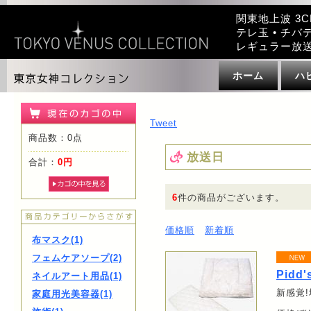
関東地上波 3C
テレ玉 • チバテ
レギュラー放
ホーム
ハ
Tweet
商品数：0点
放送日
合計：
0円
6
件の商品がございます。
価格順
新着順
布マスク(1)
フェムケアソープ(2)
Pidd
ネイルアート用品(1)
新感覚
家庭用光美容器(1)