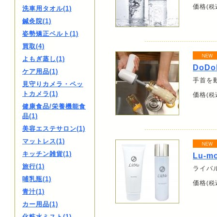
価格
(税
洗車用タオル(1)
鍼灸院(1)
姿勢矯正ベルト(1)
買取(4)
よもぎ蒸し(1)
DoDo
ケア用品(1)
手首を
見守りカメラ・ペッ
トカメラ(1)
価格
(税
健康食品/栄養機能食
品(1)
美容エステサロン(1)
マットレス(1)
キッチン雑貨(1)
Lu-m
旅行(1)
ライバ
哺乳瓶(1)
価格
(税
青汁(1)
カー用品(1)
化粧水ミスト(1)