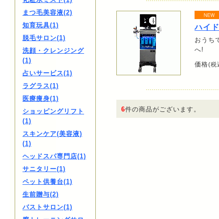
まつ毛美容液(2)
知育玩具(1)
ハイ
脱毛サロン(1)
おうち
へ!
洗顔・クレンジング
(1)
価格
(税
占いサービス(1)
ラグラス(1)
医療痩身(1)
6
件の商品がございます。
ショッピングリフト
(1)
スキンケア(美容液)
(1)
ヘッドスパ専門店(1)
サニタリー(1)
ペット供養台(1)
生前贈与(2)
バストサロン(1)