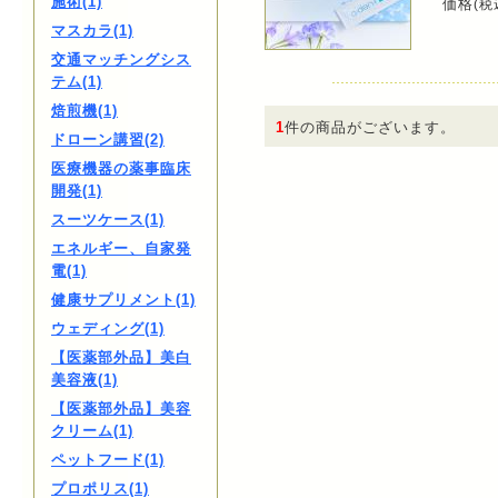
施術(1)
価格
(税
マスカラ(1)
交通マッチングシス
テム(1)
焙煎機(1)
1
件の商品がございます。
ドローン講習(2)
医療機器の薬事臨床
開発(1)
スーツケース(1)
エネルギー、自家発
電(1)
健康サプリメント(1)
ウェディング(1)
【医薬部外品】美白
美容液(1)
【医薬部外品】美容
クリーム(1)
ペットフード(1)
プロポリス(1)