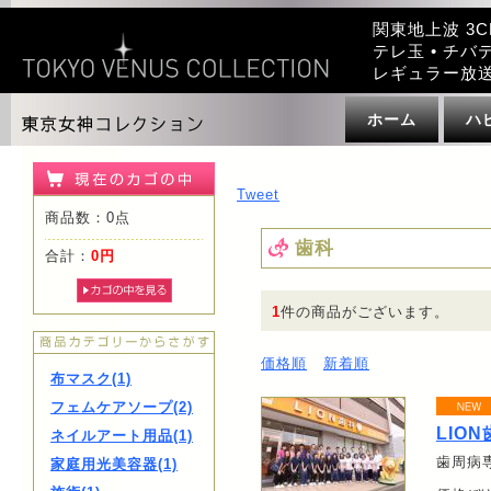
関東地上波 3C
テレ玉 • チバテ
レギュラー放
ホーム
ハ
Tweet
商品数：0点
歯科
合計：
0円
1
件の商品がございます。
価格順
新着順
布マスク(1)
フェムケアソープ(2)
LIO
ネイルアート用品(1)
歯周病
家庭用光美容器(1)