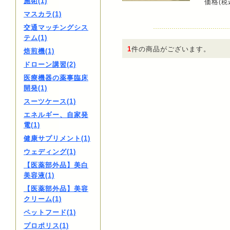
施術(1)
価格
(税
マスカラ(1)
交通マッチングシス
テム(1)
1
件の商品がございます。
焙煎機(1)
ドローン講習(2)
医療機器の薬事臨床
開発(1)
スーツケース(1)
エネルギー、自家発
電(1)
健康サプリメント(1)
ウェディング(1)
【医薬部外品】美白
美容液(1)
【医薬部外品】美容
クリーム(1)
ペットフード(1)
プロポリス(1)