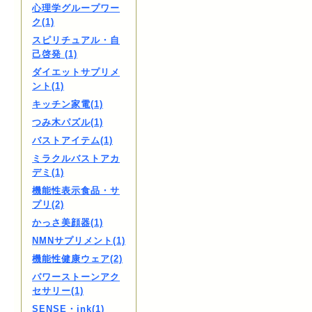
心理学グループワー
ク(1)
スピリチュアル・自
己啓発 (1)
ダイエットサプリメ
ント(1)
キッチン家電(1)
つみ木パズル(1)
バストアイテム(1)
ミラクルバストアカ
デミ(1)
機能性表示食品・サ
プリ(2)
かっさ美顔器(1)
NMNサプリメント(1)
機能性健康ウェア(2)
パワーストーンアク
セサリー(1)
SENSE・ink(1)