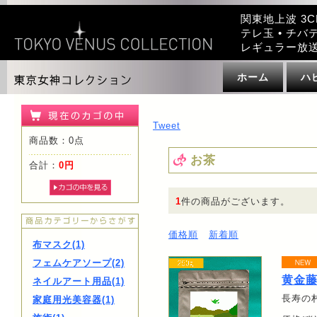
関東地上波 3C
テレ玉 • チバテ
レギュラー放
ホーム
ハ
Tweet
商品数：0点
お茶
合計：
0円
1
件の商品がございます。
価格順
新着順
布マスク(1)
フェムケアソープ(2)
黄金
ネイルアート用品(1)
長寿の
家庭用光美容器(1)