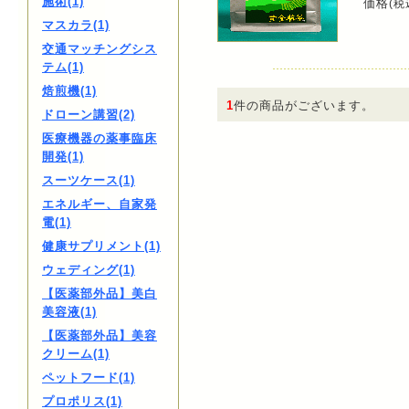
施術(1)
価格
(税
マスカラ(1)
交通マッチングシス
テム(1)
焙煎機(1)
1
件の商品がございます。
ドローン講習(2)
医療機器の薬事臨床
開発(1)
スーツケース(1)
エネルギー、自家発
電(1)
健康サプリメント(1)
ウェディング(1)
【医薬部外品】美白
美容液(1)
【医薬部外品】美容
クリーム(1)
ペットフード(1)
プロポリス(1)