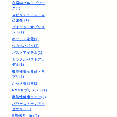
心理学グループワー
ク(1)
スピリチュアル・自
己啓発 (1)
ダイエットサプリメ
ント(1)
キッチン家電(1)
つみ木パズル(1)
バストアイテム(1)
ミラクルバストアカ
デミ(1)
機能性表示食品・サ
プリ(2)
かっさ美顔器(1)
NMNサプリメント(1)
機能性健康ウェア(2)
パワーストーンアク
セサリー(1)
SENSE・ink(1)