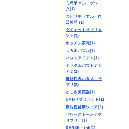
心理学グループワー
ク(1)
スピリチュアル・自
己啓発 (1)
ダイエットサプリメ
ント(1)
キッチン家電(1)
つみ木パズル(1)
バストアイテム(1)
ミラクルバストアカ
デミ(1)
機能性表示食品・サ
プリ(2)
かっさ美顔器(1)
NMNサプリメント(1)
機能性健康ウェア(2)
パワーストーンアク
セサリー(1)
SENSE・ink(1)