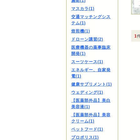
施術(1)
マスカラ(1)
交通マッチングシス
テム(1)
焙煎機(1)
1
ドローン講習(2)
医療機器の薬事臨床
開発(1)
スーツケース(1)
エネルギー、自家発
電(1)
健康サプリメント(1)
ウェディング(1)
【医薬部外品】美白
美容液(1)
【医薬部外品】美容
クリーム(1)
ペットフード(1)
プロポリス(1)