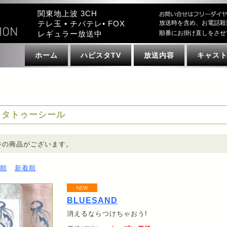
関東地上波 3CH
テレ玉 • チバテレ• FOX
放送時を含め、お電話殺
レギュラー放送中
順番にお掛け直しをさせ
ホーム
ハピスタTV
放送内容
キャス
タトゥーシール
件の商品がございます。
順
新着順
BLUESAND
消えるならつけちゃおう!