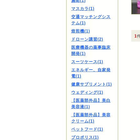
施術(1)
マスカラ(1)
交通マッチングシス
テム(1)
焙煎機(1)
1
ドローン講習(2)
医療機器の薬事臨床
開発(1)
スーツケース(1)
エネルギー、自家発
電(1)
健康サプリメント(1)
ウェディング(1)
【医薬部外品】美白
美容液(1)
【医薬部外品】美容
クリーム(1)
ペットフード(1)
プロポリス(1)