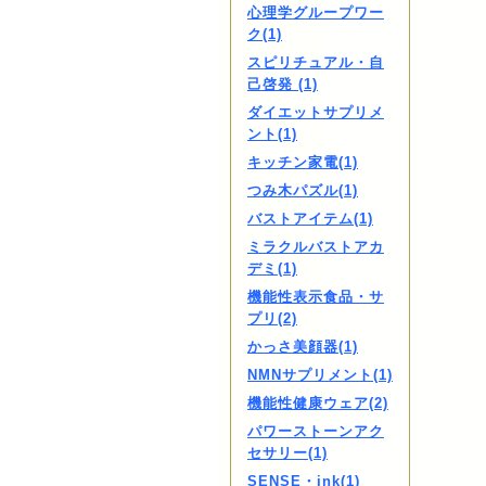
心理学グループワー
ク(1)
スピリチュアル・自
己啓発 (1)
ダイエットサプリメ
ント(1)
キッチン家電(1)
つみ木パズル(1)
バストアイテム(1)
ミラクルバストアカ
デミ(1)
機能性表示食品・サ
プリ(2)
かっさ美顔器(1)
NMNサプリメント(1)
機能性健康ウェア(2)
パワーストーンアク
セサリー(1)
SENSE・ink(1)