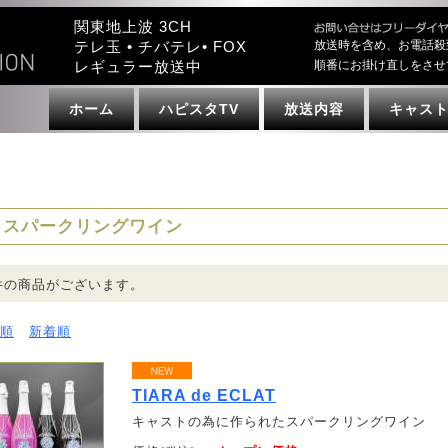
関東地上波 3CH
テレ玉 • チバテレ• FOX
放送時を含め、お電話殺
レギュラー放送中
順番にお掛け直しをさせ
ホーム
ハピスタTV
放送内容
キャス
スパークリングワイン
件の商品がございます。
順
新着順
TIARA de ECLAT
キャストの為に作られたスパークリングワイン