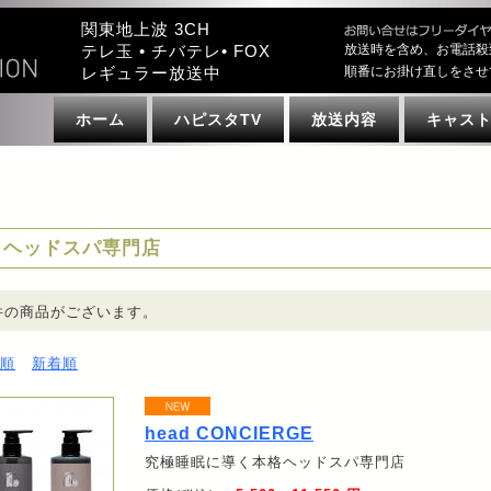
関東地上波 3CH
テレ玉 • チバテレ• FOX
放送時を含め、お電話殺
レギュラー放送中
順番にお掛け直しをさせ
ホーム
ハピスタTV
放送内容
キャス
ヘッドスパ専門店
件の商品がございます。
順
新着順
head CONCIERGE
究極睡眠に導く本格ヘッドスパ専門店