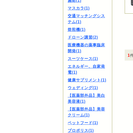
施術(1)
マスカラ(1)
交通マッチングシス
テム(1)
焙煎機(1)
ドローン講習(2)
医療機器の薬事臨床
開発(1)
1
スーツケース(1)
エネルギー、自家発
電(1)
健康サプリメント(1)
ウェディング(1)
【医薬部外品】美白
美容液(1)
【医薬部外品】美容
クリーム(1)
ペットフード(1)
プロポリス(1)