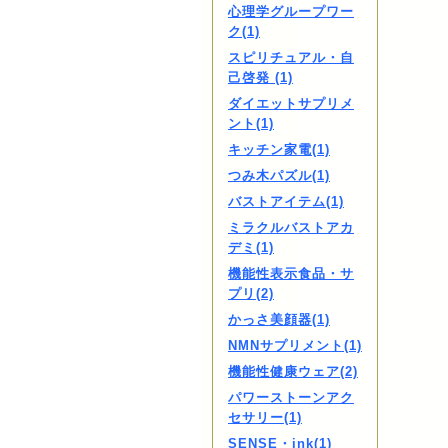
心理学グループワー
ク(1)
スピリチュアル・自
己啓発 (1)
ダイエットサプリメ
ント(1)
キッチン家電(1)
つみ木パズル(1)
バストアイテム(1)
ミラクルバストアカ
デミ(1)
機能性表示食品・サ
プリ(2)
かっさ美顔器(1)
NMNサプリメント(1)
機能性健康ウェア(2)
パワーストーンアク
セサリー(1)
SENSE・ink(1)