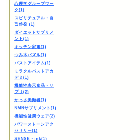
心理学グループワー
ク(1)
スピリチュアル・自
己啓発 (1)
ダイエットサプリメ
ント(1)
キッチン家電(1)
つみ木パズル(1)
バストアイテム(1)
ミラクルバストアカ
デミ(1)
機能性表示食品・サ
プリ(2)
かっさ美顔器(1)
NMNサプリメント(1)
機能性健康ウェア(2)
パワーストーンアク
セサリー(1)
SENSE・ink(1)