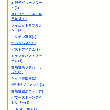
心理学グループワー
ク(1)
スピリチュアル・自
己啓発 (1)
ダイエットサプリメ
ント(1)
キッチン家電(1)
つみ木パズル(1)
バストアイテム(1)
ミラクルバストアカ
デミ(1)
機能性表示食品・サ
プリ(2)
かっさ美顔器(1)
NMNサプリメント(1)
機能性健康ウェア(2)
パワーストーンアク
セサリー(1)
SENSE・ink(1)