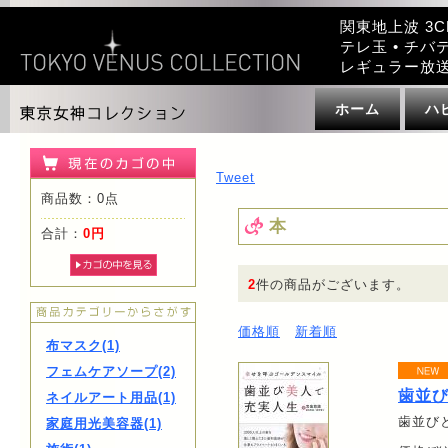
関東地上波 3C
テレ玉 • チバテ
レギュラー放
ホーム
ハ
Tweet
商品数：0点
本
合計：
0円
2
件の商品がございます。
価格順
新着順
布マスク(1)
フェムケアソープ(2)
歯並
ネイルアート用品(1)
歯並び
家庭用光美容器(1)