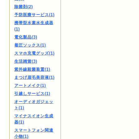
除菌剤(2)
予防医療サービス(1)
携帯型水素水生成器
(1)
電化製品(3)
着圧ソックス(1)
スマホ充電グッズ(1)
生活雑貨(3)
紫外線殺菌装置(1)
まつげ眉毛美容液(1)
アートメイク(1)
引越しサービス(1)
オーディオガジェッ
ト(1)
マイナスイオン生成
器(1)
スマートフォン関連
小物(1)