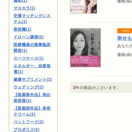
施術(1)
価格
(税
マスカラ(1)
交通マッチングシス
テム(1)
焙煎機(1)
ドローン講習(2)
幸せも
医療機器の薬事臨床
あなた
開発(1)
価格
(税
スーツケース(1)
エネルギー、自家発
電(1)
健康サプリメント(1)
ウェディング(1)
2
件の商品がございます。
【医薬部外品】美白
美容液(1)
【医薬部外品】美容
クリーム(1)
ペットフード(1)
プロポリス(1)