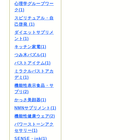
心理学グループワー
ク(1)
スピリチュアル・自
己啓発 (1)
ダイエットサプリメ
ント(1)
キッチン家電(1)
つみ木パズル(1)
バストアイテム(1)
ミラクルバストアカ
デミ(1)
機能性表示食品・サ
プリ(2)
かっさ美顔器(1)
NMNサプリメント(1)
機能性健康ウェア(2)
パワーストーンアク
セサリー(1)
SENSE・ink(1)