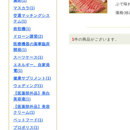
施術(1)
ぶで味
マスカラ(1)
価格
(税
交通マッチングシス
テム(1)
焙煎機(1)
ドローン講習(2)
1
件の商品がございます。
医療機器の薬事臨床
開発(1)
スーツケース(1)
エネルギー、自家発
電(1)
健康サプリメント(1)
ウェディング(1)
【医薬部外品】美白
美容液(1)
【医薬部外品】美容
クリーム(1)
ペットフード(1)
プロポリス(1)