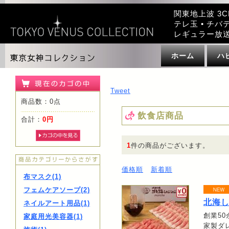
関東地上波 3C
テレ玉 • チバテ
レギュラー放
ホーム
ハ
Tweet
商品数：0点
飲食店商品
合計：
0円
1
件の商品がございます。
価格順
新着順
布マスク(1)
フェムケアソープ(2)
北海
ネイルアート用品(1)
創業5
家庭用光美容器(1)
家製ダ