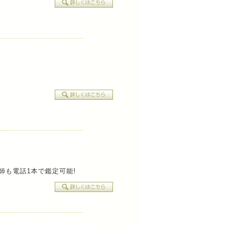
師も電話1本で鑑定可能!