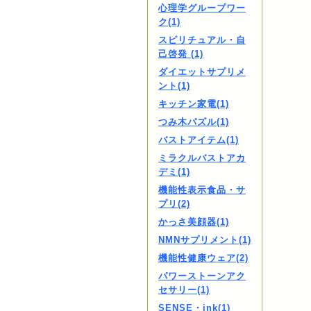
心理学グループワー
ク(1)
スピリチュアル・自
己啓発 (1)
ダイエットサプリメ
ント(1)
キッチン家電(1)
つみ木パズル(1)
バストアイテム(1)
ミラクルバストアカ
デミ(1)
機能性表示食品・サ
プリ(2)
かっさ美顔器(1)
NMNサプリメント(1)
機能性健康ウェア(2)
パワーストーンアク
セサリー(1)
SENSE・ink(1)