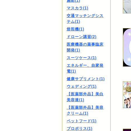
施術(1)
マスカラ(1)
交通マッチングシス
テム(1)
焙煎機(1)
ドローン講習(2)
医療機器の薬事臨床
開発(1)
スーツケース(1)
エネルギー、自家発
電(1)
健康サプリメント(1)
ウェディング(1)
【医薬部外品】美白
美容液(1)
【医薬部外品】美容
クリーム(1)
ペットフード(1)
プロポリス(1)