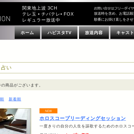
関東地上波 3CH
テレ玉 • チバテレ• FOX
放送時を含め、お電話殺
レギュラー放送中
順番にお掛け直しをさせ
ホーム
ハピスタTV
放送内容
キャス
占い
件の商品がございます。
順
新着順
ホロスコープリーディングセッション
一度きりの自分の人生を謳歌するためのホロスコ