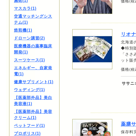
施術(1)
価格
(税
マスカラ(1)
交通マッチングシス
テム(1)
焙煎機(1)
リオナ
ドローン講習(2)
北海道
医療機器の薬事臨床
◆特別
開発(1)
「ささみ
スーツケース(1)
ット販売
エネルギー、自家発
価格
(税
電(1)
健康サプリメント(1)
ササニ
ウェディング(1)
【医薬部外品】美白
美容液(1)
【医薬部外品】美容
クリーム(1)
薬膳
ペットフード(1)
保存料
プロポリス(1)