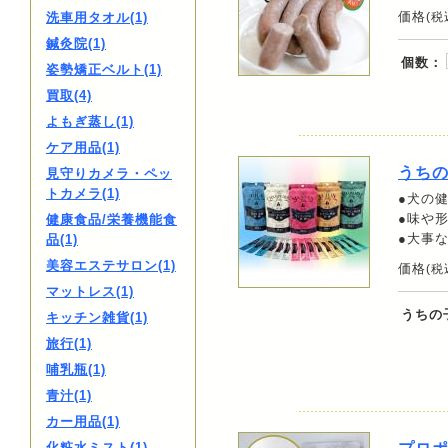
価格
洗車用タオル(1)
(税
鍼灸院(1)
個数：
姿勢矯正ベルト(1)
買取(4)
よもぎ蒸し(1)
ケア用品(1)
うち
見守りカメラ・ペッ
トカメラ(1)
●犬の
●味や
健康食品/栄養機能食
●大事
品(1)
美容エステサロン(1)
価格
(税
マットレス(1)
うちの
キッチン雑貨(1)
旅行(1)
哺乳瓶(1)
青汁(1)
カー用品(1)
化粧水ミスト(1)