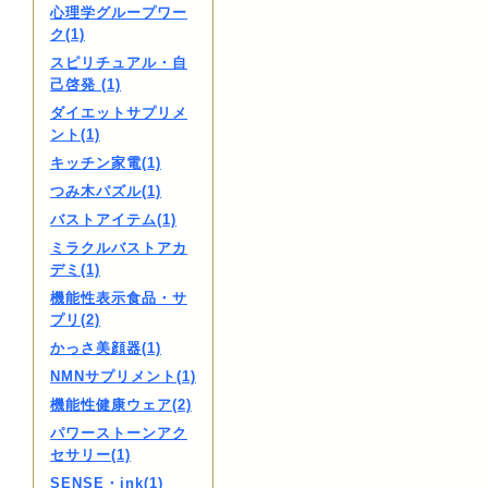
心理学グループワー
ク(1)
スピリチュアル・自
己啓発 (1)
ダイエットサプリメ
ント(1)
キッチン家電(1)
つみ木パズル(1)
バストアイテム(1)
ミラクルバストアカ
デミ(1)
機能性表示食品・サ
プリ(2)
かっさ美顔器(1)
NMNサプリメント(1)
機能性健康ウェア(2)
パワーストーンアク
セサリー(1)
SENSE・ink(1)