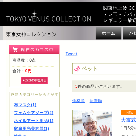
関東地上波 3C
テレ玉 • チバテ
レギュラー放
ホーム
ハ
Tweet
商品数：0点
ペット
合計：
0円
5
件の商品がございます。
価格順
新着順
布マスク(1)
フェムケアソープ(2)
大友
ネイルアート用品(1)
1日5
家庭用光美容器(1)