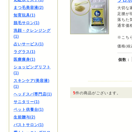
プロポ
まつ毛美容液(2)
大切な
足腰が
知育玩具(1)
落ちた
脱毛サロン(1)
通常価格
洗顔・クレンジング
(1)
※こち
占いサービス(1)
価格
(税
ラグラス(1)
医療痩身(1)
個数：
ショッピングリフト
(1)
スキンケア(美容液)
(1)
5
件の商品がございます。
ヘッドスパ専門店(1)
サニタリー(1)
ペット供養台(1)
生前贈与(2)
バストサロン(1)