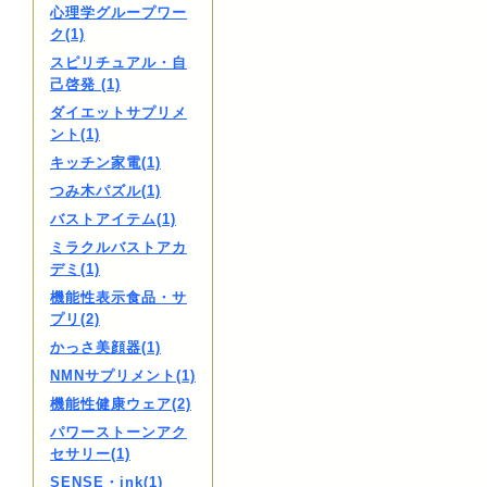
心理学グループワー
ク(1)
スピリチュアル・自
己啓発 (1)
ダイエットサプリメ
ント(1)
キッチン家電(1)
つみ木パズル(1)
バストアイテム(1)
ミラクルバストアカ
デミ(1)
機能性表示食品・サ
プリ(2)
かっさ美顔器(1)
NMNサプリメント(1)
機能性健康ウェア(2)
パワーストーンアク
セサリー(1)
SENSE・ink(1)