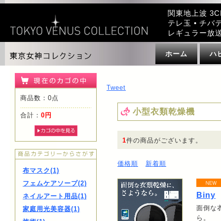
関東地上波 3C
テレ玉 • チバテ
レギュラー放
ホーム
ハ
Tweet
商品数：0点
小型衣類乾燥機
合計：
0円
1
件の商品がございます。
価格順
新着順
布マスク(1)
フェムケアソープ(2)
Biny
ネイルアート用品(1)
面倒な
家庭用光美容器(1)