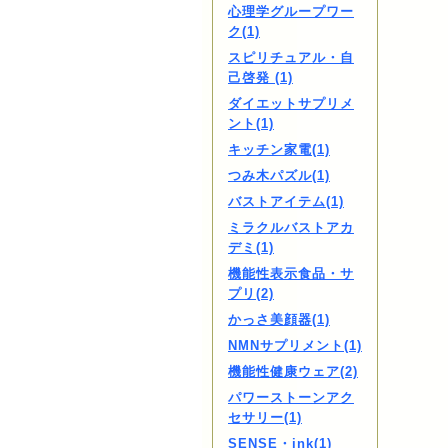
心理学グループワー
ク(1)
スピリチュアル・自
己啓発 (1)
ダイエットサプリメ
ント(1)
キッチン家電(1)
つみ木パズル(1)
バストアイテム(1)
ミラクルバストアカ
デミ(1)
機能性表示食品・サ
プリ(2)
かっさ美顔器(1)
NMNサプリメント(1)
機能性健康ウェア(2)
パワーストーンアク
セサリー(1)
SENSE・ink(1)