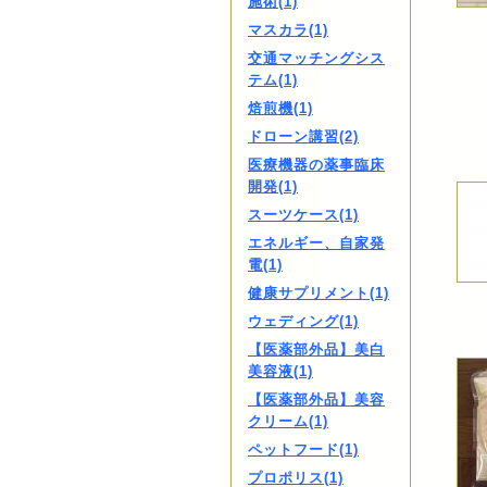
施術(1)
マスカラ(1)
交通マッチングシス
テム(1)
焙煎機(1)
ドローン講習(2)
医療機器の薬事臨床
開発(1)
スーツケース(1)
エネルギー、自家発
電(1)
健康サプリメント(1)
ウェディング(1)
【医薬部外品】美白
美容液(1)
【医薬部外品】美容
クリーム(1)
ペットフード(1)
プロポリス(1)