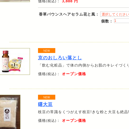
価格
：
3,888 円
(税込)
香草バウンスヘアセラム花と風：
個数：
京のおしろい落とし
「飲む化粧品」で体の内側からお肌のキレイづく
価格
：
オープン価格
(税込)
曙大豆
枝豆の常識をくつがえす枝豆!きな粉と大豆も絶品
価格
：
オープン価格
(税込)