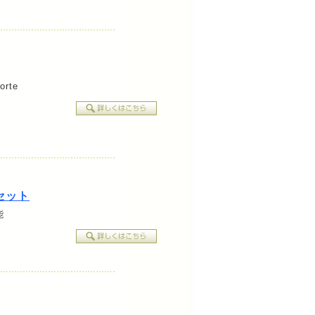
rte
セット
能