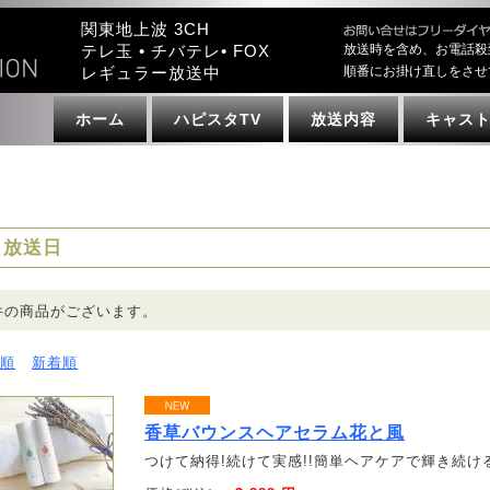
関東地上波 3CH
テレ玉 • チバテレ• FOX
放送時を含め、お電話殺
レギュラー放送中
順番にお掛け直しをさせ
ホーム
ハピスタTV
放送内容
キャス
放送日
件の商品がございます。
順
新着順
香草バウンスヘアセラム花と風
つけて納得!続けて実感!!簡単ヘアケアで輝き続