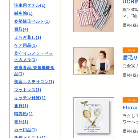
UCHI
洗車用タオル(1)
綿10
鍼灸院(1)
マ。”
姿勢矯正ベルト(1)
価格
(税
買取(4)
よもぎ蒸し(1)
ケア用品(1)
見守りカメラ・ペッ
眉毛サ
トカメラ(1)
完全実
健康食品/栄養機能食
品(1)
価格
(税
美容エステサロン(1)
マットレス(1)
キッチン雑貨(1)
旅行(1)
Flor
哺乳瓶(1)
ラクし
青汁(1)
ワーヘ
カー用品(1)
価格
(税
化粧水ミスト(1)