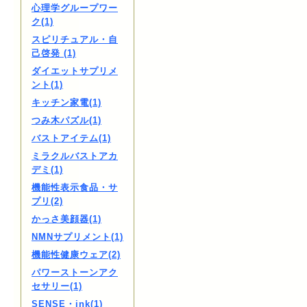
心理学グループワー
ク(1)
スピリチュアル・自
己啓発 (1)
ダイエットサプリメ
ント(1)
キッチン家電(1)
つみ木パズル(1)
バストアイテム(1)
ミラクルバストアカ
デミ(1)
機能性表示食品・サ
プリ(2)
かっさ美顔器(1)
NMNサプリメント(1)
機能性健康ウェア(2)
パワーストーンアク
セサリー(1)
SENSE・ink(1)