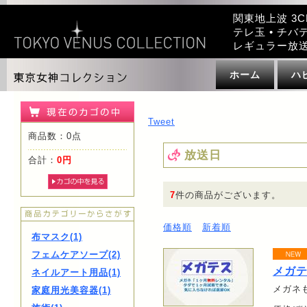
関東地上波 3C
テレ玉 • チバテ
レギュラー放
ホーム
ハ
Tweet
商品数：0点
放送日
合計：
0円
7
件の商品がございます。
価格順
新着順
布マスク(1)
フェムケアソープ(2)
メガ
ネイルアート用品(1)
メガネ
家庭用光美容器(1)