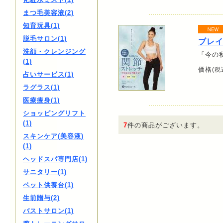
まつ毛美容液(2)
知育玩具(1)
脱毛サロン(1)
ブレイ
洗顔・クレンジング
「今の
(1)
価格
(税
占いサービス(1)
ラグラス(1)
医療痩身(1)
ショッピングリフト
(1)
7
件の商品がございます。
スキンケア(美容液)
(1)
ヘッドスパ専門店(1)
サニタリー(1)
ペット供養台(1)
生前贈与(2)
バストサロン(1)