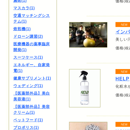
施術(1)
価格
(税
マスカラ(1)
交通マッチングシス
テム(1)
焙煎機(1)
イン
ドローン講習(2)
美しい
医療機器の薬事臨床
価格
(税
開発(1)
スーツケース(1)
エネルギー、自家発
電(1)
健康サプリメント(1)
HELP
ウェディング(1)
化粧水
【医薬部外品】美白
価格
(税
美容液(1)
【医薬部外品】美容
クリーム(1)
ペットフード(1)
プロポリス(1)