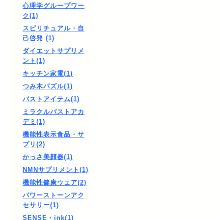
心理学グループワー
ク(1)
スピリチュアル・自
己啓発 (1)
ダイエットサプリメ
ント(1)
キッチン家電(1)
つみ木パズル(1)
バストアイテム(1)
ミラクルバストアカ
デミ(1)
機能性表示食品・サ
プリ(2)
かっさ美顔器(1)
NMNサプリメント(1)
機能性健康ウェア(2)
パワーストーンアク
セサリー(1)
SENSE・ink(1)