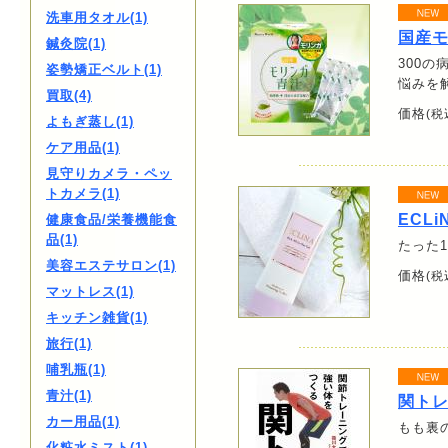
洗車用タオル(1)
国産
鍼灸院(1)
300
姿勢矯正ベルト(1)
悩みを
買取(4)
価格
(税
よもぎ蒸し(1)
ケア用品(1)
見守りカメラ・ペッ
トカメラ(1)
ECLi
健康食品/栄養機能食
品(1)
たった
美容エステサロン(1)
価格
(税
マットレス(1)
キッチン雑貨(1)
旅行(1)
哺乳瓶(1)
青汁(1)
関ト
カー用品(1)
もも裏
化粧水ミスト(1)