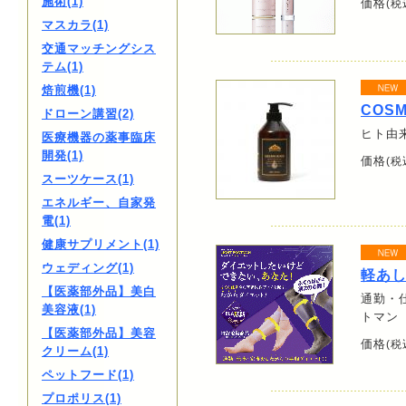
施術(1)
価格
(税
マスカラ(1)
交通マッチングシス
テム(1)
焙煎機(1)
COS
ドローン講習(2)
ヒト由
医療機器の薬事臨床
開発(1)
価格
(税
スーツケース(1)
エネルギー、自家発
電(1)
健康サプリメント(1)
ウェディング(1)
軽あし
【医薬部外品】美白
通勤・
美容液(1)
トマン
【医薬部外品】美容
価格
(税
クリーム(1)
ペットフード(1)
プロポリス(1)