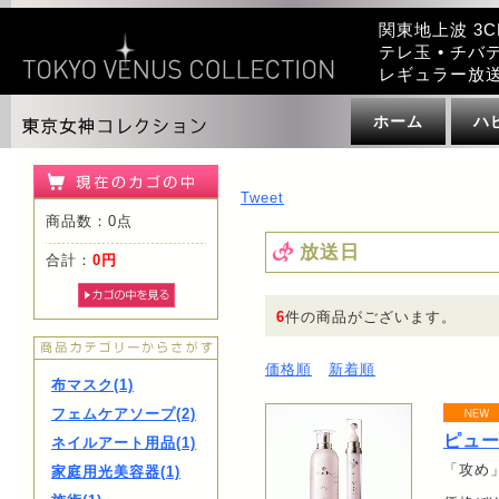
関東地上波 3C
テレ玉 • チバテ
レギュラー放
ホーム
ハ
Tweet
商品数：0点
放送日
合計：
0円
6
件の商品がございます。
価格順
新着順
布マスク(1)
フェムケアソープ(2)
ピュ
ネイルアート用品(1)
「攻め
家庭用光美容器(1)