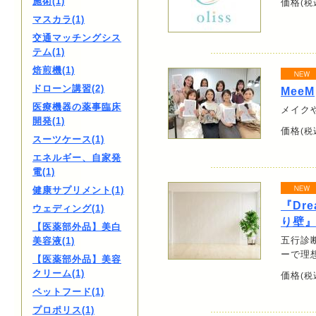
施術(1)
価格
(税
マスカラ(1)
交通マッチングシス
テム(1)
焙煎機(1)
ドローン講習(2)
MeeM
医療機器の薬事臨床
メイク
開発(1)
価格
(税
スーツケース(1)
エネルギー、自家発
電(1)
健康サプリメント(1)
『Dre
ウェディング(1)
り壁
【医薬部外品】美白
五行診
美容液(1)
ーで理
【医薬部外品】美容
クリーム(1)
価格
(税
ペットフード(1)
プロポリス(1)