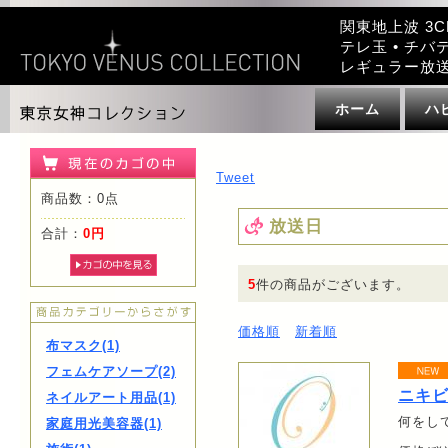
関東地上波 3C
テレ玉 • チバテ
レギュラー放
ホーム
ハ
Tweet
商品数：0点
放送日
合計：
0円
5
件の商品がございます。
価格順
新着順
布マスク(1)
フェムケアソープ(2)
ニキビ
ネイルアート用品(1)
何をして
家庭用光美容器(1)