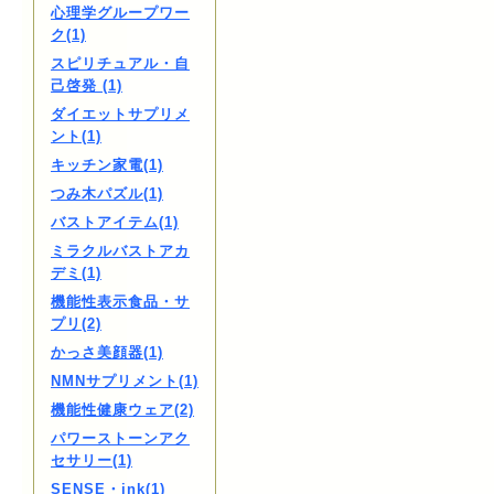
心理学グループワー
ク(1)
スピリチュアル・自
己啓発 (1)
ダイエットサプリメ
ント(1)
キッチン家電(1)
つみ木パズル(1)
バストアイテム(1)
ミラクルバストアカ
デミ(1)
機能性表示食品・サ
プリ(2)
かっさ美顔器(1)
NMNサプリメント(1)
機能性健康ウェア(2)
パワーストーンアク
セサリー(1)
SENSE・ink(1)