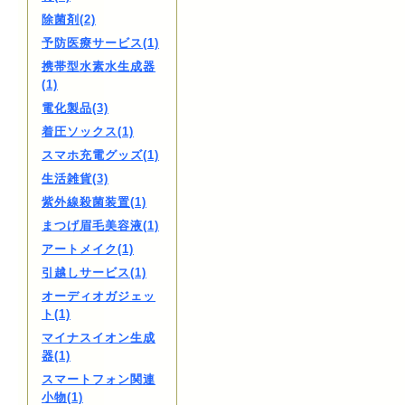
除菌剤(2)
予防医療サービス(1)
携帯型水素水生成器
(1)
電化製品(3)
着圧ソックス(1)
スマホ充電グッズ(1)
生活雑貨(3)
紫外線殺菌装置(1)
まつげ眉毛美容液(1)
アートメイク(1)
引越しサービス(1)
オーディオガジェッ
ト(1)
マイナスイオン生成
器(1)
スマートフォン関連
小物(1)