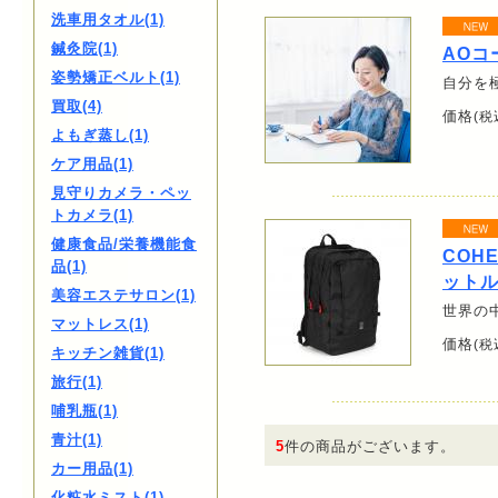
洗車用タオル(1)
鍼灸院(1)
AOコ
姿勢矯正ベルト(1)
自分を
買取(4)
価格
(税
よもぎ蒸し(1)
ケア用品(1)
見守りカメラ・ペッ
トカメラ(1)
健康食品/栄養機能食
COH
品(1)
ットル
美容エステサロン(1)
世界の
マットレス(1)
価格
(税
キッチン雑貨(1)
旅行(1)
哺乳瓶(1)
青汁(1)
5
件の商品がございます。
カー用品(1)
化粧水ミスト(1)