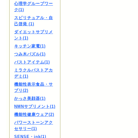
心理学グループワー
ク(1)
スピリチュアル・自
己啓発 (1)
ダイエットサプリメ
ント(1)
キッチン家電(1)
つみ木パズル(1)
バストアイテム(1)
ミラクルバストアカ
デミ(1)
機能性表示食品・サ
プリ(2)
かっさ美顔器(1)
NMNサプリメント(1)
機能性健康ウェア(2)
パワーストーンアク
セサリー(1)
SENSE・ink(1)