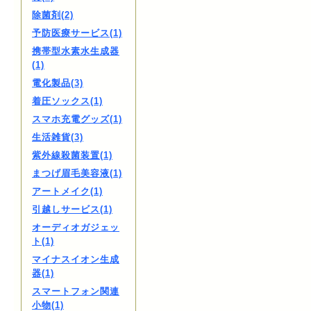
除菌剤(2)
予防医療サービス(1)
携帯型水素水生成器
(1)
電化製品(3)
着圧ソックス(1)
スマホ充電グッズ(1)
生活雑貨(3)
紫外線殺菌装置(1)
まつげ眉毛美容液(1)
アートメイク(1)
引越しサービス(1)
オーディオガジェッ
ト(1)
マイナスイオン生成
器(1)
スマートフォン関連
小物(1)