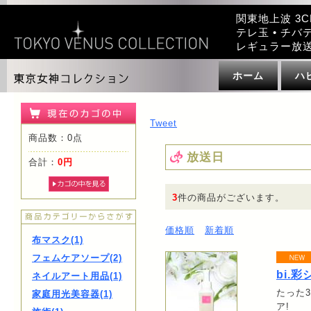
関東地上波 3C
テレ玉 • チバテ
レギュラー放
ホーム
ハ
Tweet
商品数：0点
放送日
合計：
0円
3
件の商品がございます。
価格順
新着順
布マスク(1)
フェムケアソープ(2)
bi.
ネイルアート用品(1)
たった
家庭用光美容器(1)
ア!