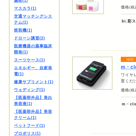
施術(1)
価格
(税
マスカラ(1)
交通マッチングシス
bi.
テム(1)
焙煎機(1)
ドローン講習(2)
医療機器の薬事臨床
開発(1)
スーツケース(1)
m・cl
エネルギー、自家発
電(1)
ワイヤレ
置くだ
健康サプリメント(1)
ウェディング(1)
価格
(税
【医薬部外品】美白
美容液(1)
m・cl
【医薬部外品】美容
クリーム(1)
ペットフード(1)
プロポリス(1)