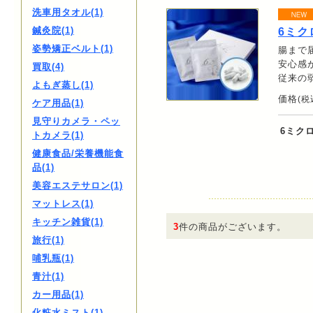
洗車用タオル(1)
鍼灸院(1)
6ミク
姿勢矯正ベルト(1)
腸まで
安心感
買取(4)
従来の
よもぎ蒸し(1)
価格
(税
ケア用品(1)
見守りカメラ・ペッ
6ミク
トカメラ(1)
健康食品/栄養機能食
品(1)
美容エステサロン(1)
マットレス(1)
キッチン雑貨(1)
3
件の商品がございます。
旅行(1)
哺乳瓶(1)
青汁(1)
カー用品(1)
化粧水ミスト(1)