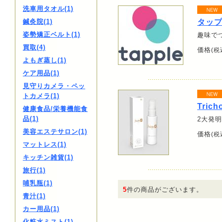
洗車用タオル(1)
鍼灸院(1)
タッ
姿勢矯正ベルト(1)
趣味で
買取(4)
価格
(税
よもぎ蒸し(1)
ケア用品(1)
見守りカメラ・ペッ
トカメラ(1)
Tric
健康食品/栄養機能食
品(1)
2大発
美容エステサロン(1)
価格
(税
マットレス(1)
キッチン雑貨(1)
旅行(1)
哺乳瓶(1)
5
件の商品がございます。
青汁(1)
カー用品(1)
化粧水ミスト(1)