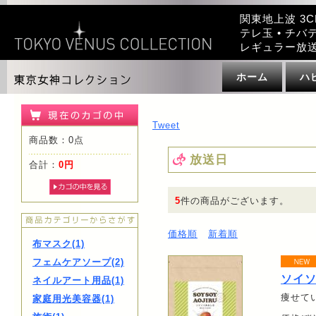
関東地上波 3C
テレ玉 • チバテ
レギュラー放
ホーム
ハ
Tweet
商品数：0点
放送日
合計：
0円
5
件の商品がございます。
価格順
新着順
布マスク(1)
フェムケアソープ(2)
ソイ
ネイルアート用品(1)
痩せてい
家庭用光美容器(1)