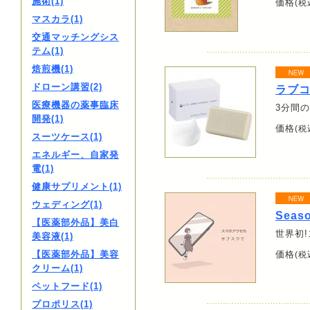
施術(1)
価格
(税
マスカラ(1)
交通マッチングシス
テム(1)
焙煎機(1)
ドローン講習(2)
ラブ
医療機器の薬事臨床
3分間
開発(1)
価格
(税
スーツケース(1)
エネルギー、自家発
電(1)
健康サプリメント(1)
ウェディング(1)
Seaso
【医薬部外品】美白
世界初
美容液(1)
【医薬部外品】美容
価格
(税
クリーム(1)
ペットフード(1)
プロポリス(1)