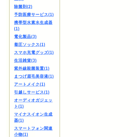
除菌剤(2)
予防医療サービス(1)
携帯型水素水生成器
(1)
電化製品(3)
着圧ソックス(1)
スマホ充電グッズ(1)
生活雑貨(3)
紫外線殺菌装置(1)
まつげ眉毛美容液(1)
アートメイク(1)
引越しサービス(1)
オーディオガジェッ
ト(1)
マイナスイオン生成
器(1)
スマートフォン関連
小物(1)