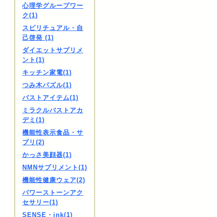
心理学グループワー
ク(1)
スピリチュアル・自
己啓発 (1)
ダイエットサプリメ
ント(1)
キッチン家電(1)
つみ木パズル(1)
バストアイテム(1)
ミラクルバストアカ
デミ(1)
機能性表示食品・サ
プリ(2)
かっさ美顔器(1)
NMNサプリメント(1)
機能性健康ウェア(2)
パワーストーンアク
セサリー(1)
SENSE・ink(1)