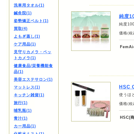
洗車用タオル(1)
鍼灸院(1)
純度1
姿勢矯正ベルト(1)
純度1
買取(4)
価格
(税
よもぎ蒸し(1)
ケア用品(1)
FemA
見守りカメラ・ペッ
トカメラ(1)
健康食品/栄養機能食
品(1)
美容エステサロン(1)
HSC 
マットレス(1)
使うほ
キッチン雑貨(1)
旅行(1)
価格
(税
哺乳瓶(1)
HSC(
青汁(1)
カー用品(1)
化粧水ミスト(1)