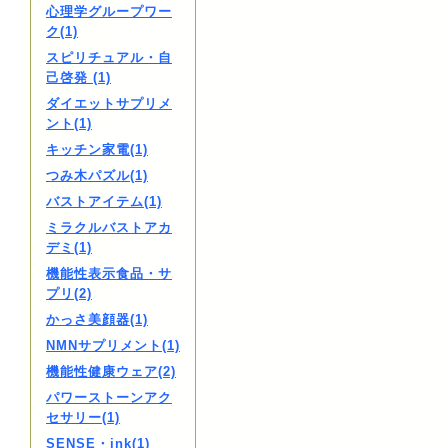
心理学グループワー
ク(1)
スピリチュアル・自
己啓発 (1)
ダイエットサプリメ
ント(1)
キッチン家電(1)
つみ木パズル(1)
バストアイテム(1)
ミラクルバストアカ
デミ(1)
機能性表示食品・サ
プリ(2)
かっさ美顔器(1)
NMNサプリメント(1)
機能性健康ウェア(2)
パワーストーンアク
セサリー(1)
SENSE・ink(1)