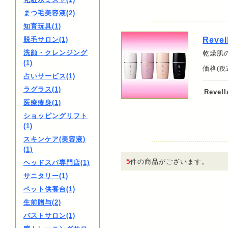
まつ毛美容液(2)
知育玩具(1)
脱毛サロン(1)
Revel
洗顔・クレンジング
乾燥肌
(1)
価格
(税
占いサービス(1)
ラグラス(1)
Revel
医療痩身(1)
ショッピングリフト
(1)
スキンケア(美容液)
(1)
5
件の商品がございます。
ヘッドスパ専門店(1)
サニタリー(1)
ペット供養台(1)
生前贈与(2)
バストサロン(1)