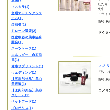
施術(1)
ただ今
マスカラ(1)
売中!
交通マッチングシス
トライ
テム(1)
価格
(税
焙煎機(1)
ドローン講習(2)
ドクタ
医療機器の薬事臨床
開発(1)
スーツケース(1)
エネルギー、自家発
電(1)
ラメ
健康サプリメント(1)
「洗い
ウェディング(1)
【医薬部外品】美白
価格
(税
美容液(1)
【医薬部外品】美容
ラメリ
クリーム(1)
ペットフード(1)
プロポリス(1)