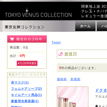
関東地上波 3C
テレ玉 • チバテ
レギュラー放
ホーム
ハ
Tweet
商品数：0点
放送日
合計：
0円
5
件の商品がございます。
価格順
新着順
布マスク(1)
フェムケアソープ(2)
ドク
ネイルアート用品(1)
アロエ
家庭用光美容器(1)
◆キャ