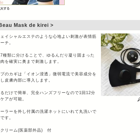
Beau Mask de kirei >
フェイシャルエステのような心地よい刺激が表情筋
ローチ。
を7種類に分けることで、ゆるんだり凝り固まった
筋肉を確実に奥まで刺激します。
ープのカギは「イオン浸透」微弱電流で美容成分を
化し皮膚内部に導入します。
るだけで簡単、完全ハンズフリーなので1回12分
らケアが可能。
ローラーを外し付属の洗濯ネットにいれて丸洗いで
潔です。
クリーム(医薬部外品) 付