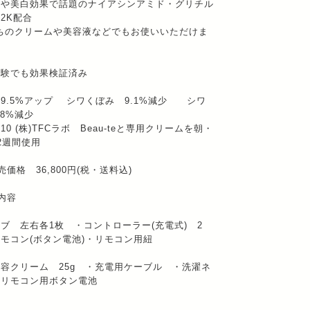
善や美白効果で話題のナイアシンアミド・グリチル
2K配合
ちのクリームや美容液などでもお使いいただけま
試験でも効果検証済み
9.5%アップ シワくぼみ 9.1%減少 シワ
.8%減少
.7.10 (株)TFCラボ Beau-teと専用クリームを朝・
2週間使用
売価格 36,800円(税・送料込)
内容
ブ 左右各1枚 ・コントローラー(充電式) 2
モコン(ボタン電池)・リモコン用紐
容クリーム 25g ・充電用ケーブル ・洗濯ネ
・リモコン用ボタン電池