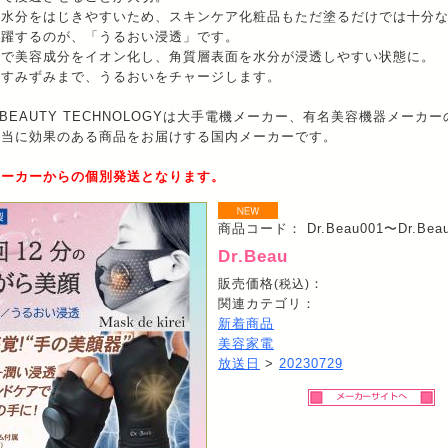
は水分をはじきやすいため、スキンケア化粧品もただ塗るだけでは十分
活躍するのが、「うるおい浸透」です。
力で美容成分をイオン化し、角質層表面を水分が浸透しやすい状態に。
のすみずみまで、うるおいをチャージします。
S BEAUTY TECHNOLOGYは大手電機メーカー、有名美容機器メー
本当に効果のある商品をお届けする国内メーカーです。
メーカーからの個別発送となります。
商品コード： Dr.Beau001〜Dr.Beau
Dr.Beau
販売価格
：
(税込)
関連カテゴリ：
新着商品
美容家電
放送日
>
20230729