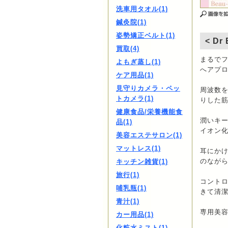
洗車用タオル(1)
鍼灸院(1)
姿勢矯正ベルト(1)
< Dr 
買取(4)
まるで
よもぎ蒸し(1)
へアプ
ケア用品(1)
見守りカメラ・ペッ
周波数
トカメラ(1)
りした
健康食品/栄養機能食
潤いキ
品(1)
イオン
美容エステサロン(1)
マットレス(1)
耳にかけ
のなが
キッチン雑貨(1)
旅行(1)
コント
哺乳瓶(1)
きて清
青汁(1)
専用美容
カー用品(1)
化粧水ミスト(1)