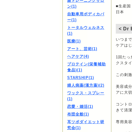
膣トレーニングサロ
■生産国
ン(1)
日本
自動車用ボディカバ
ー(1)
トータルウェルネス
< Dr
(1)
いつま
医療(1)
ケアは
アート、芸術(1)
ヘアケア(4)
1回たっ
クスタ
プロテイン(栄養補助
食品)(1)
この刺
STARSHIP(1)
婦人病薬(漢方薬)(2)
美容成
アに大
ワックス・スプレー
(1)
コント
恋愛・婚活(1)
きて清
布団全般(1)
耳ツボダイエット研
専用美容
究会(1)