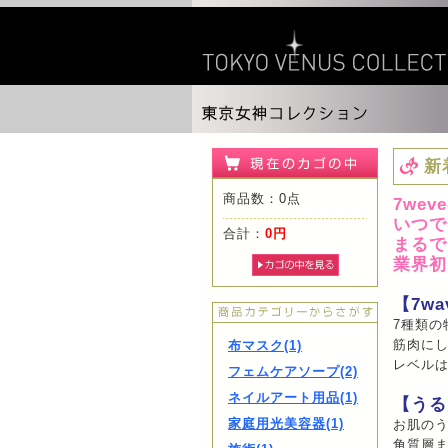
新
商品数：0点
7wev
いつで
合計：
0円
まるでフ
業界初‼
【7w
7種類
筋肉に
布マスク(1)
レベルは
フェムケアソープ(2)
ネイルアート用品(1)
【うる
家庭用光美容器(1)
お肌の
角質層