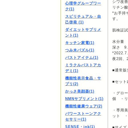
シワ改
心理学グループワー
リチン酸
ク(1)
*お手持
スピリチュアル・自
す。
己啓発 (1)
ダイエットサプリメ
肌検証
ント(1)
水分量 
キッチン家電(1)
深さ 9
つみ木パズル(1)
*2022
バストアイテム(1)
夜2回、
ミラクルバストアカ
■通常販
デミ(1)
機能性表示食品・サ
■セット
プリ(2)
かっさ美顔器(1)
・グロー
NMNサプリメント(1)
個 ・リ
機能性健康ウェア(2)
・専用美
パワーストーンアク
ット 
セサリー(1)
SENSE・ink(1)
■サイズ