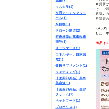
施術(1)
角質層
マスカラ(1)
そこで
交通マッチングシス
電気の
テム(1)
角質層
焙煎機(1)
KALO
ドローン講習(2)
した、
医療機器の薬事臨床
開発(1)
商品は
スーツケース(1)
エネルギー、自家発
電(1)
健康サプリメント(1)
ウェディング(1)
【医薬部外品】美白
美容液(1)
【医薬部外品】美容
クリーム(1)
ペットフード(1)
プロポリス(1)