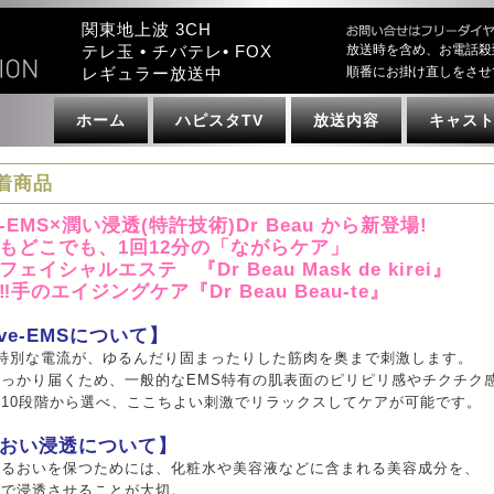
関東地上波 3CH
テレ玉 • チバテレ• FOX
放送時を含め、お電話殺
レギュラー放送中
順番にお掛け直しをさせ
ホーム
ハピスタTV
放送内容
キャス
着商品
e-EMS×潤い浸透(特許技術)Dr Beau から新登場!
もどこでも、1回12分の「ながらケア」
ェイシャルエステ 『Dr Beau Mask de kirei』
手のエイジングケア『Dr Beau Beau-te』
ave-EMSについて】
の特別な電流が、ゆるんだり固まったりした筋肉を奥まで刺激します。
しっかり届くため、一般的なEMS特有の肌表面のピリピリ感やチクチク
10段階から選べ、ここちよい刺激でリラックスしてケアが可能です。
おい浸透について】
うるおいを保つためには、化粧水や美容液などに含まれる美容成分を、
まで浸透させることが大切。