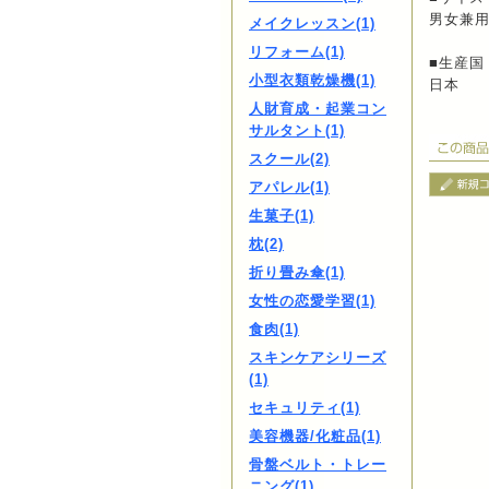
男女兼用
メイクレッスン(1)
リフォーム(1)
■生産国
小型衣類乾燥機(1)
日本
人財育成・起業コン
サルタント(1)
スクール(2)
アパレル(1)
生菓子(1)
枕(2)
折り畳み傘(1)
女性の恋愛学習(1)
食肉(1)
スキンケアシリーズ
(1)
セキュリティ(1)
美容機器/化粧品(1)
骨盤ベルト・トレー
ニング(1)