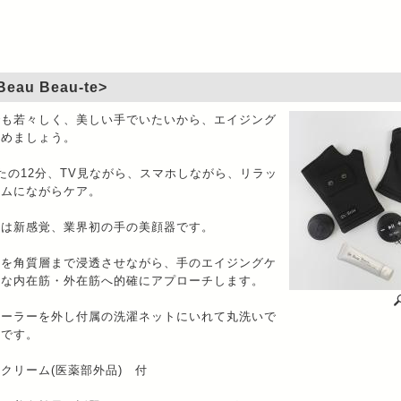
 Beau Beau-te>
でも若々しく、美しい手でいたいから、エイジング
じめましょう。
たの12分、TV見ながら、スマホしながら、リラッ
イムにながらケア。
激は新感覚、業界初の手の美顔器です。
分を角質層まで浸透させながら、手のエイジングケ
切な内在筋・外在筋へ的確にアプローチします。
ローラーを外し付属の洗濯ネットにいれて丸洗いで
潔です。
クリーム(医薬部外品) 付