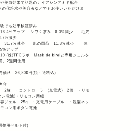
善や美白効果で話題のナイアシンアミド配合
ちの化粧水や美容液などでもお使いいただけま
試験でも効果検証済み
13.4%アップ シワくぼみ 8.0%減少 毛穴
8.7%減少
 31.7%減少 肌の凹凸 11.8%減少 弾
.5%アップ
7.10 (株)TFCラボ Mask de kireiと専用ジェルを
回、2週間使用
売価格 36,800円(税・送料込)
内容
 2枚 ・コントローラー(充電式) 2個 ・リモ
タン電池)・リモコン用紐
容ジェル 25g ・充電用ケーブル ・洗濯ネッ
リモコン用ボタン電池
(調整用ベルト付)