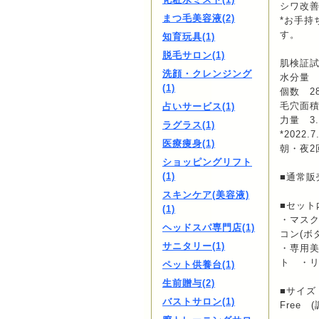
シワ改
まつ毛美容液(2)
*お手持
す。
知育玩具(1)
脱毛サロン(1)
肌検証
洗顔・クレンジング
水分量 
(1)
個数 2
毛穴面積
占いサービス(1)
力量 3
ラグラス(1)
*2022.
医療痩身(1)
朝・夜2
ショッピングリフト
(1)
■通常販
スキンケア(美容液)
■セット
(1)
・マスク
ヘッドスパ専門店(1)
コン(ボ
サニタリー(1)
・専用美
ト ・
ペット供養台(1)
生前贈与(2)
■サイズ
バストサロン(1)
Free 