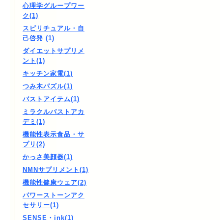
心理学グループワー
ク(1)
スピリチュアル・自
己啓発 (1)
ダイエットサプリメ
ント(1)
キッチン家電(1)
つみ木パズル(1)
バストアイテム(1)
ミラクルバストアカ
デミ(1)
機能性表示食品・サ
プリ(2)
かっさ美顔器(1)
NMNサプリメント(1)
機能性健康ウェア(2)
パワーストーンアク
セサリー(1)
SENSE・ink(1)