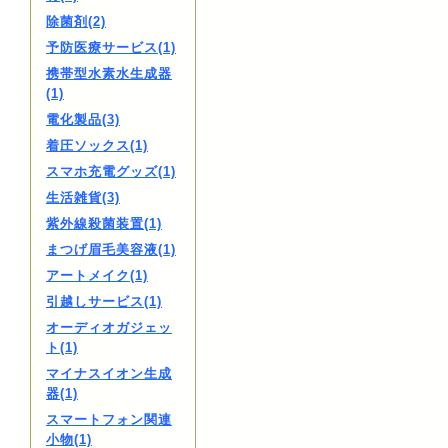
除菌剤(2)
予防医療サービス(1)
携帯型水素水生成器
(1)
電化製品(3)
着圧ソックス(1)
スマホ充電グッズ(1)
生活雑貨(3)
紫外線殺菌装置(1)
まつげ眉毛美容液(1)
アートメイク(1)
引越しサービス(1)
オーディオガジェッ
ト(1)
マイナスイオン生成
器(1)
スマートフォン関連
小物(1)