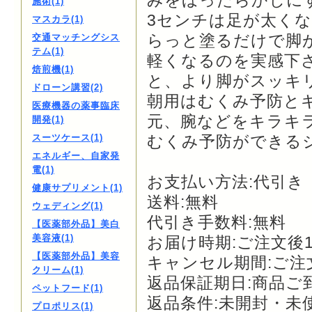
みをほったらかしに
施術(1)
3センチは足が太く
マスカラ(1)
らっと塗るだけで脚
交通マッチングシス
テム(1)
軽くなるのを実感下
焙煎機(1)
と、より脚がスッキ
ドローン講習(2)
朝用はむくみ予防と
医療機器の薬事臨床
元、腕などをキラキ
開発(1)
スーツケース(1)
むくみ予防ができる
エネルギー、自家発
電(1)
お支払い方法:代引き
健康サプリメント(1)
送料:無料
ウェディング(1)
代引き手数料:無料
【医薬部外品】美白
美容液(1)
お届け時期:ご注文後
【医薬部外品】美容
キャンセル期間:ご注
クリーム(1)
返品保証期日:商品ご
ペットフード(1)
返品条件:未開封・未
プロポリス(1)