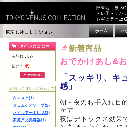
関東地上波 3C
テレ玉 • チバテ
レギュラー放
ホーム
ハ
新着商品
商品数：0点
おでかけあし&
合計：
0円
「スッキリ、キ
感」
布マスク(1)
朝・夜のお手入れ目
フェムケアソープ(2)
ケア
ネイルアート用品(1)
夜はデトックス効果
家庭用光美容器(1)