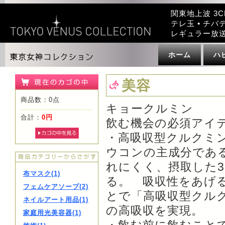
関東地上波 3C
テレ玉 • チバテ
レギュラー放
ホーム
ハ
美容
商品数：0点
キョークルミン
合計：
0円
飲む機会の必須アイ
・高吸収型クルクミ
ウコンの主成分であ
れにくく、摂取した
布マスク(1)
る。 吸収性をあげ
フェムケアソープ(2)
とで「高吸収型クルク
ネイルアート用品(1)
の高吸収を実現。
家庭用光美容器(1)