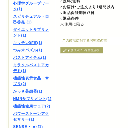
○送料:無料
心理学グループワー
○お届け:ご注文より1週間以内
ク(1)
○返品保証期日:7日
スピリチュアル・自
○返品条件
己啓発 (1)
未使用に限る
ダイエットサプリメ
ント(1)
キッチン家電(1)
つみ木パズル(1)
バストアイテム(1)
ミラクルバストアカ
デミ(1)
機能性表示食品・サ
プリ(2)
かっさ美顔器(1)
NMNサプリメント(1)
機能性健康ウェア(2)
パワーストーンアク
セサリー(1)
SENSE・ink(1)