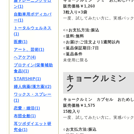
キョークルミン グミ おためしパ
膣トレーニングサロ
販売価格￥1,260
ン(1)
3粒入り×3袋
自動車用ボディカバ
一度、試してみたい方に。実感パッ
ー(1)
トータルウェルネス
<
○お支払方法:振込
(1)
○送料:無料
医療(1)
○お届け:ご注文より1週間以内
○返品保証期日:7日
アート、芸術(1)
○返品条件
ヘアケア(4)
未使用に限る
プロテイン(栄養補助
食品)(1)
キョークルミン
STARSHIP(1)
ク
婦人病薬(漢方薬)(2)
ワックス・スプレー
キョークルミン カプセル おため
(1)
販売価格￥1,575
恋愛・婚活(1)
15粒入り
布団全般(1)
一度、試してみたい方に。実感パッ
耳ツボダイエット研
○お支払方法:振込
究会(1)