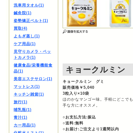
洗車用タオル(1)
鍼灸院(1)
姿勢矯正ベルト(1)
買取(4)
よもぎ蒸し(1)
ケア用品(1)
見守りカメラ・ペッ
トカメラ(1)
健康食品/栄養機能食
キョークルミン
品(1)
美容エステサロン(1)
キョークルミン グミ
マットレス(1)
販売価格￥5,040
3粒入り×10袋
キッチン雑貨(1)
ほのかなマンゴー味。手軽にどこでも
旅行(1)
手な方にオススメ。
哺乳瓶(1)
○お支払方法:振込
青汁(1)
○送料:無料
カー用品(1)
○お届け:ご注文より1週間以内
化粧水ミスト(1)