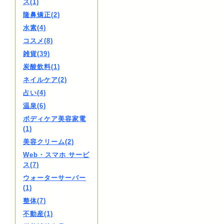
ス(1)
隆鼻矯正(2)
水素(4)
コスメ(8)
雑貨(39)
炭酸飲料(1)
ネイルケア(2)
占い(4)
温泉(6)
ボディケア美容家電
(1)
美容クリーム(2)
Web・スマホ サービ
ス(7)
ウォーターサーバー
(1)
整体(7)
不動産(1)