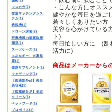
・飲む前に飲むこと
施術(1)
・こんな方にオスス
マスカラ(1)
健やかな毎日を過ごし
交通マッチングシス
テム(1)
若々しくありたい方 
焙煎機(1)
美容を心がけている
ドローン講習(2)
ト)
医療機器の薬事臨床
毎日忙しい方に (
開発(1)
スーツケース(1)
活力に)
エネルギー、自家発
電(1)
商品はメーカーから
健康サプリメント(1)
ウェディング(1)
【医薬部外品】美白
美容液(1)
【医薬部外品】美容
クリーム(1)
ペットフード(1)
プロポリス(1)