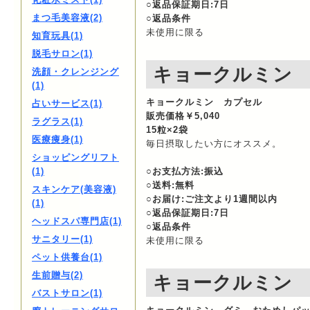
○返品保証期日:7日
まつ毛美容液(2)
○返品条件
未使用に限る
知育玩具(1)
脱毛サロン(1)
キョークルミン
洗顔・クレンジング
(1)
キョークルミン カプセル
占いサービス(1)
販売価格￥5,040
ラグラス(1)
15粒×2袋
医療痩身(1)
毎日摂取したい方にオススメ。
ショッピングリフト
(1)
○お支払方法:振込
○送料:無料
スキンケア(美容液)
○お届け:ご注文より1週間以内
(1)
○返品保証期日:7日
ヘッドスパ専門店(1)
○返品条件
サニタリー(1)
未使用に限る
ペット供養台(1)
生前贈与(2)
キョークルミン
バストサロン(1)