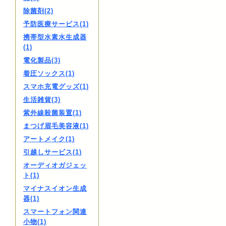
除菌剤(2)
予防医療サービス(1)
携帯型水素水生成器
(1)
電化製品(3)
着圧ソックス(1)
スマホ充電グッズ(1)
生活雑貨(3)
紫外線殺菌装置(1)
まつげ眉毛美容液(1)
アートメイク(1)
引越しサービス(1)
オーディオガジェッ
ト(1)
マイナスイオン生成
器(1)
スマートフォン関連
小物(1)