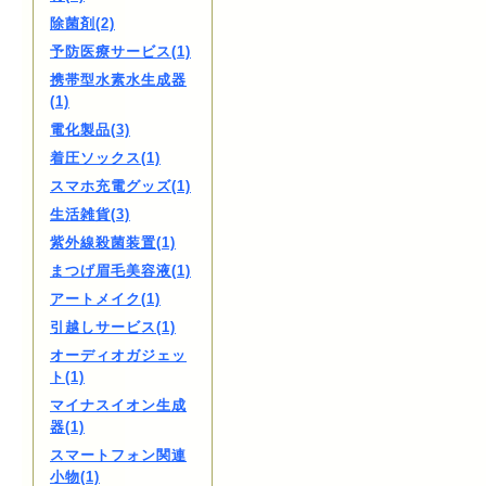
除菌剤(2)
予防医療サービス(1)
携帯型水素水生成器
(1)
電化製品(3)
着圧ソックス(1)
スマホ充電グッズ(1)
生活雑貨(3)
紫外線殺菌装置(1)
まつげ眉毛美容液(1)
アートメイク(1)
引越しサービス(1)
オーディオガジェッ
ト(1)
マイナスイオン生成
器(1)
スマートフォン関連
小物(1)