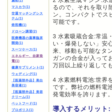
2 水素生成マシン:
施術(1)
るので、それを取り
マスカラ(1)
ン。コンパクトでスピー
交通マッチングシス
テム(1)
可能です。
焙煎機(1)
ドローン講習(2)
3 水素吸蔵合金:常
医療機器の薬事臨床
い・爆発しない」安
開発(1)
スーツケース(1)
来、移動も可能なタ
エネルギー、自家発
ガンの合金が入って
電(1)
万回以上繰り返して
健康サプリメント(1)
ウェディング(1)
4 水素燃料電池:世界
【医薬部外品】美白
美容液(1)
です。弊社の燃料電池
【医薬部外品】美容
発電効率を誇ります
クリーム(1)
ペットフード(1)
導入するメリット:
プロポリス(1)