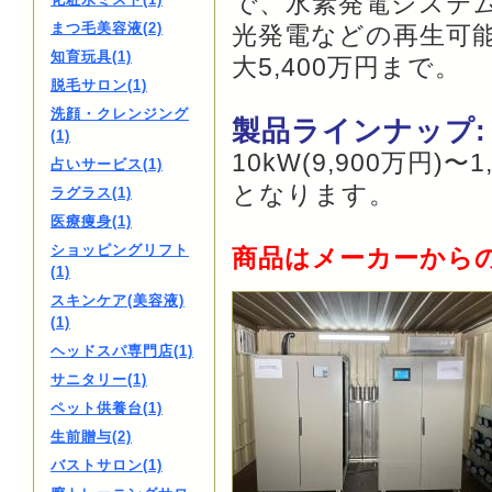
で、水素発電システム
まつ毛美容液(2)
光発電などの再生可能
知育玩具(1)
大5,400万円まで。
脱毛サロン(1)
洗顔・クレンジング
製品ラインナップ:
(1)
10kW(9,900万円)
占いサービス(1)
となります。
ラグラス(1)
医療痩身(1)
ショッピングリフト
商品はメーカーから
(1)
スキンケア(美容液)
(1)
ヘッドスパ専門店(1)
サニタリー(1)
ペット供養台(1)
生前贈与(2)
バストサロン(1)