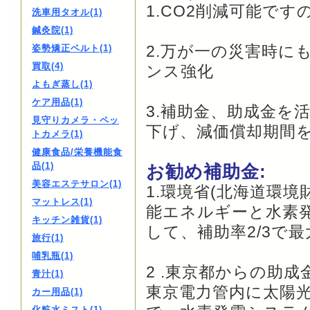
1.CO2削減可能で
洗車用タオル(1)
鍼灸院(1)
2.万が一の災害時に
姿勢矯正ベルト(1)
買取(4)
ンス強化
よもぎ蒸し(1)
ケア用品(1)
3.補助金、助成金を
見守りカメラ・ペッ
下げ、減価償却期間
トカメラ(1)
健康食品/栄養機能食
品(1)
お勧め補助金:
美容エステサロン(1)
1.環境省(北海道環
マットレス(1)
能エネルギーと水素
キッチン雑貨(1)
して、補助率2/3で
旅行(1)
哺乳瓶(1)
2 .東京都からの助
青汁(1)
東京電力管内に太陽
カー用品(1)
化粧水ミスト(1)