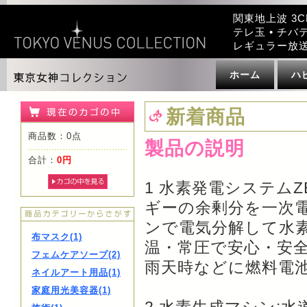
関東地上波 3C
テレ玉 • チバテ
レギュラー放
ホーム
ハ
新着商品
商品数：0点
製品の説明
合計：
0円
1 水素発電システムZ
ギーの余剰分を一次
ンで電気分解して水
布マスク(1)
温・常圧で安心・安
フェムケアソープ(2)
雨天時などに燃料電
ネイルアート用品(1)
家庭用光美容器(1)