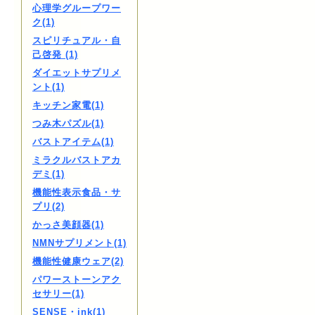
心理学グループワー
ク(1)
スピリチュアル・自
己啓発 (1)
ダイエットサプリメ
ント(1)
キッチン家電(1)
つみ木パズル(1)
バストアイテム(1)
ミラクルバストアカ
デミ(1)
機能性表示食品・サ
プリ(2)
かっさ美顔器(1)
NMNサプリメント(1)
機能性健康ウェア(2)
パワーストーンアク
セサリー(1)
SENSE・ink(1)