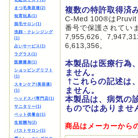
複数の特許取得済
まつ毛美容液(2)
知育玩具(1)
C-Med 100®はPruv
脱毛サロン(1)
番号で保護されています: 6
洗顔・クレンジング
7,955,626、7,947,
(1)
6,613,356。
占いサービス(1)
ラグラス(1)
本製品は医療行為
医療痩身(1)
ショッピングリフト
ません。
(1)
†これらの記述は
スキンケア(美容液)
ません。
(1)
本製品は、病気の
ヘッドスパ専門店(1)
ものではありませ
サニタリー(1)
ペット供養台(1)
生前贈与(2)
商品はメーカーから
バストサロン(1)