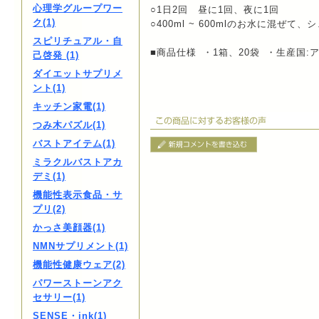
心理学グループワー
○1日2回 昼に1回、夜に1回
ク(1)
○400ml ~ 600mlのお水に混ぜ
スピリチュアル・自
■商品仕様 ・1箱、20袋 ・生産国:
己啓発 (1)
ダイエットサプリメ
ント(1)
キッチン家電(1)
つみ木パズル(1)
バストアイテム(1)
ミラクルバストアカ
デミ(1)
機能性表示食品・サ
プリ(2)
かっさ美顔器(1)
NMNサプリメント(1)
機能性健康ウェア(2)
パワーストーンアク
セサリー(1)
SENSE・ink(1)