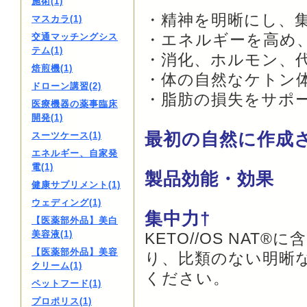
施術(1)
・精神を明晰にし、
マスカラ(1)
・エネルギーを高め
交通マッチングシス
テム(1)
・消化、ホルモン、
焙煎機(1)
・体の自然なケトン
ドローン講習(2)
・脂肪の損失をサポ
医療機器の薬事臨床
開発(1)
最初の自然に作成
スーツケース(1)
エネルギー、自家発
電(1)
製品効能・効果
健康サプリメント(1)
ウェディング(1)
集中力†
【医薬部外品】美白
美容液(1)
KETO//OS NA
【医薬部外品】美容
り、比類のない明晰
クリーム(1)
ください。
ペットフード(1)
プロポリス(1)