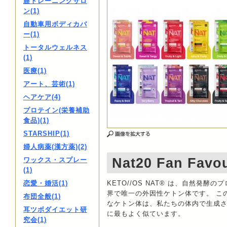
膣トレーニングサロ
ン(1)
自動車用ボディカバ
ー(1)
トータルウェルネス
(1)
医療(1)
アート、芸術(1)
ヘアケア(4)
プロテイン(栄養補助
食品)(1)
STARSHIP(1)
婦人病薬(漢方薬)(2)
Nat20 Fan Favou
ワックス・スプレー
(1)
恋愛・婚活(1)
KETO//OS NAT® は、自然発酵
界で唯一の外因性ケトン体です。 こ
布団全般(1)
なケトン体は、私たちの体内で生成
耳ツボダイエット研
に最もよく似ています。
究会(1)