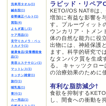
ラピッド・リペアC-M
洗車用タオル(1)
KETO//OS NA
鍼灸院(1)
増加に有益な影響を
姿勢矯正ベルト(1)
買取(4)
す。プルーヴィットのC
よもぎ蒸し(1)
ウンカリア・トメント
ケア用品(1)
体の自然な能力に役
見守りカメラ・ペッ
出物には、神経保護
トカメラ(1)
ます。科学的研究で
健康食品/栄養機能食
品(1)
なタンパク質を生成
美容エステサロン(1)
る。 キャッツクロ
マットレス(1)
の治療効果のために
キッチン雑貨(1)
旅行(1)
有利な脂肪減少†
哺乳瓶(1)
食欲を抑制するKETO
青汁(1)
し、間食への衝動を
カー用品(1)
化粧水ミスト(1)