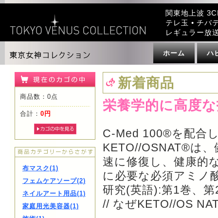
関東地上波 3C
テレ玉 • チバテ
レギュラー放
ホーム
ハ
新着商品
商品数：0点
栄養学的に高度な
合計：
0円
C-Med 100®を配
KETO//OSNAT
速に修復し、健康的
布マスク(1)
に必要な必須アミノ酸を
フェムケアソープ(2)
研究(英語):第1巻、第
ネイルアート用品(1)
// なぜKETO//OS NA
家庭用光美容器(1)