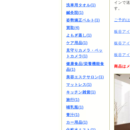
インで
洗車用タオル(1)
す。
鍼灸院(1)
ご予約
姿勢矯正ベルト(1)
買取(4)
板谷アイ
よもぎ蒸し(1)
ケア用品(1)
板谷ア
見守りカメラ・ペッ
板谷ア
トカメラ(1)
健康食品/栄養機能食
商品は
品(1)
美容エステサロン(1)
マットレス(1)
キッチン雑貨(1)
旅行(1)
哺乳瓶(1)
青汁(1)
カー用品(1)
化粧水ミスト(1)