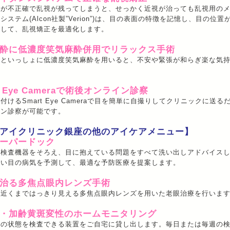
正が不正確で乱視が残ってしまうと、せっかく近視が治っても乱視用の
システム(Alcon社製”Verion”)は、目の表面の特徴を記憶し、目の
示して、乱視矯正を最適化します。
酔に低濃度笑気麻酔併用でリラックス手術
酔といっしょに低濃度笑気麻酔を用いると、不安や緊張が和らぎ楽な気
t Eye Cameraで術後オンライン診察
付けるSmart Eye Cameraで目を簡単に自撮りしてクリニックに送
イン診察が可能です。
アイクリニック銀座の他のアイケアメニュー】
ーパードック
の検査機器をそろえ、目に抱えている問題をすべて洗い出しアドバイス
すい目の病気を予測して、最適な予防医療を提案します。
治る多焦点眼内レンズ手術
ら近くまではっきり見える多焦点眼内レンズを用いた老眼治療を行いま
・加齢黄斑変性のホームモニタリング
目の状態を検査できる装置をご自宅に貸し出します。毎日または毎週の