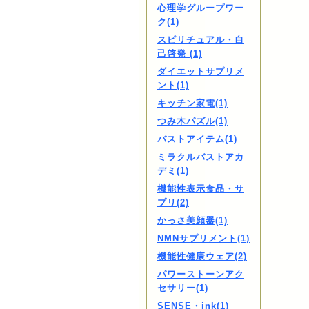
心理学グループワー
ク(1)
スピリチュアル・自
己啓発 (1)
ダイエットサプリメ
ント(1)
キッチン家電(1)
つみ木パズル(1)
バストアイテム(1)
ミラクルバストアカ
デミ(1)
機能性表示食品・サ
プリ(2)
かっさ美顔器(1)
NMNサプリメント(1)
機能性健康ウェア(2)
パワーストーンアク
セサリー(1)
SENSE・ink(1)