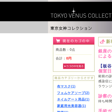
新
商品数：0点
銀座の
による
合計：
0円
【板谷
個室日
術前の診
感染症に
ラウン
布マスク(1)
フェムケアソープ(2)
診察の
ネイルアート用品(1)
待ち時
家庭用光美容器(1)
手術ガ