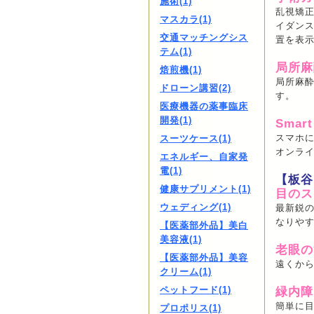
施術(1)
乱視矯
マスカラ(1)
イダンス
交通マッチングシス
置を表
テム(1)
局所麻
焙煎機(1)
局所麻
ドローン講習(2)
す。
医療機器の薬事臨床
開発(1)
Smar
スマホに
スーツケース(1)
オンラ
エネルギー、自家発
電(1)
【板谷
健康サプリメント(1)
目のス
ウェディング(1)
最新鋭
なりや
【医薬部外品】美白
美容液(1)
老眼の
【医薬部外品】美容
遠くか
クリーム(1)
ペットフード(1)
緑内障
簡単に
プロポリス(1)