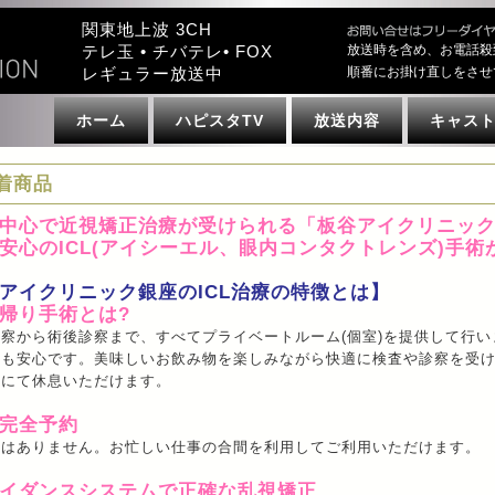
関東地上波 3CH
テレ玉 • チバテレ• FOX
放送時を含め、お電話殺
レギュラー放送中
順番にお掛け直しをさせ
ホーム
ハピスタTV
放送内容
キャス
着商品
中心で近視矯正治療が受けられる「板谷アイクリニッ
安心のICL(アイシーエル、眼内コンタクトレンズ)手
アイクリニック銀座のICL治療の特徴とは】
帰り手術とは?
察から術後診察まで、すべてプライベートルーム(個室)を提供して行
も安心です。美味しいお飲み物を楽しみながら快適に検査や診察を受け
ジにて休息いただけます。
完全予約
間はありません。お忙しい仕事の合間を利用してご利用いただけます。
イダンスシステムで正確な乱視矯正