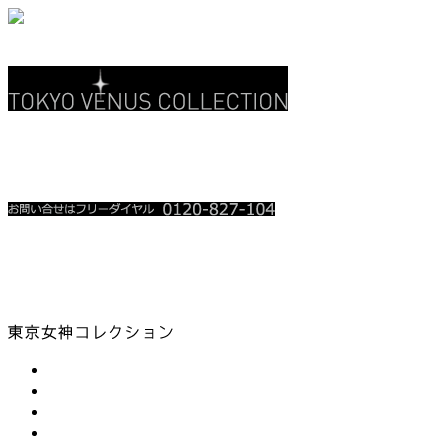
関東地上波 3CH
テレ玉 • チバテレ
レギュラー放送中
放送時を含め、お電話殺到時は繋がり難い場合が御座います。
順番にお掛け直しをさせて頂いております。