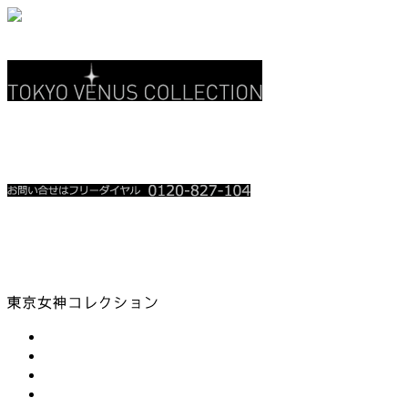
関東地上波 3CH
テレ玉 • チバテレ
レギュラー放送中
放送時を含め、お電話殺到時は繋がり難い場合が御座います。
順番にお掛け直しをさせて頂いております。