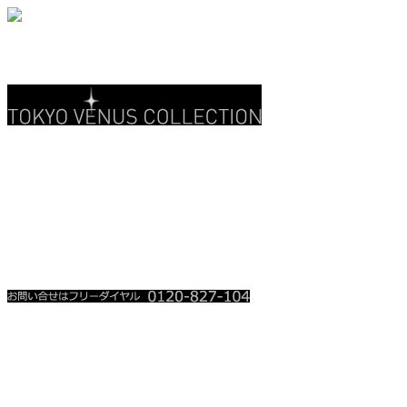
関東地上波 3CH
テレ玉 • チバテレ
レギュラー放送中
放送時を含め、お電話殺到時は
順番にお掛け直しをさせて頂い