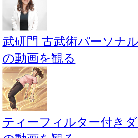
武研門 古武術パーソナ
の動画を観る
ティーフィルター付きダ