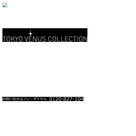
関東地上波 3CH
テレ玉 • チバテレ
レギュラー放送中
放送時を含め、お電話殺到時は
順番にお掛け直しをさせて頂い