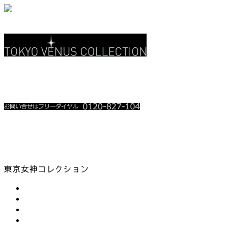
関東地上波 3CH
テレ玉 • チバテレ
レギュラー放送中
放送時を含め、お電話殺到時は繋がり難い場合が御座います。
順番にお掛け直しをさせて頂いております。