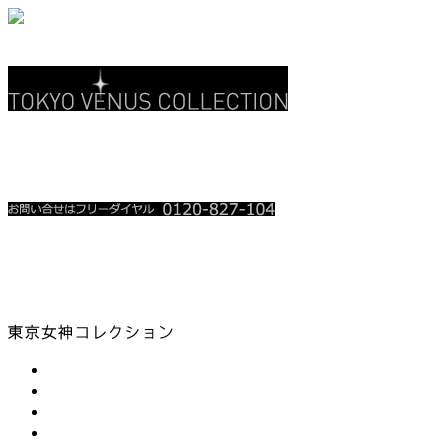
関東地上波 3CH
テレ玉 • チバテレ
レギュラー放送中
放送時を含め、お電話殺到時は繋がり難い場合が御座います。
順番にお掛け直しをさせて頂いております。