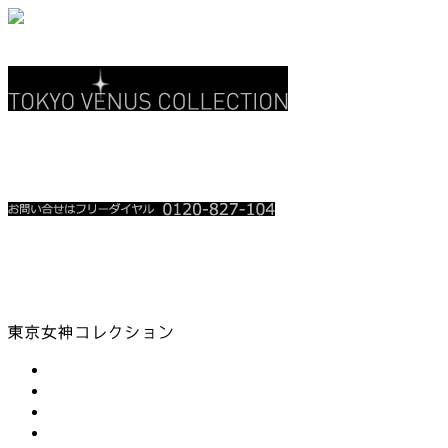
関東地上波 3CH
テレ玉 • チバテレ
レギュラー放送中
放送時を含め、お電話殺到時は繋がり難い場合が御座います。
順番にお掛け直しをさせて頂いております。